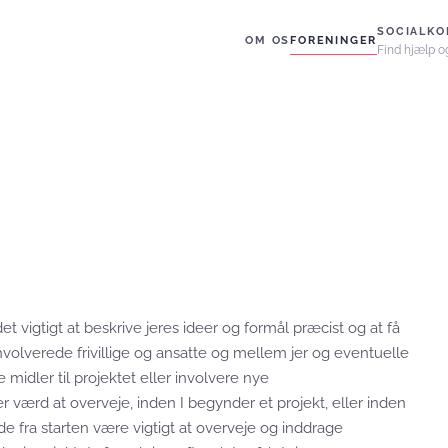
SOCIALKO
OM OS
FORENINGER
Find hjælp o
 det vigtigt at beskrive jeres ideer og formål præcist og at få
nvolverede frivillige og ansatte og mellem jer og eventuelle
 midler til projektet eller involvere nye
værd at overveje, inden I begynder et projekt, eller inden
de fra starten være vigtigt at overveje og inddrage