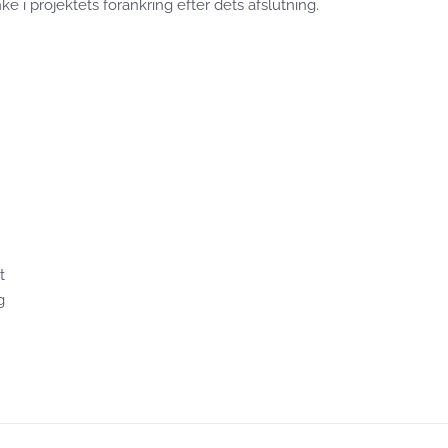
 i projektets forankring efter dets afslutning.
t
g